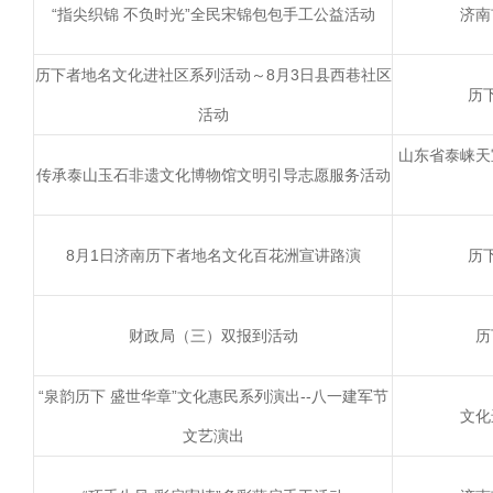
“指尖织锦 不负时光”全民宋锦包包手工公益活动
济南
历下者地名文化进社区系列活动～8月3日县西巷社区
历
活动
山东省泰崃天
传承泰山玉石非遗文化博物馆文明引导志愿服务活动
8月1日济南历下者地名文化百花洲宣讲路演
历
财政局（三）双报到活动
历
“泉韵历下 盛世华章”文化惠民系列演出--八一建军节
文化
文艺演出