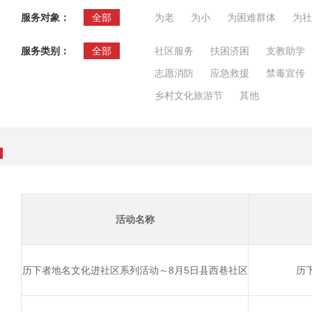
服务对象：
全部
为老
为小
为困难群体
为社
服务类别：
全部
社区服务
扶困济困
支教助学
志愿消防
应急救援
禁毒宣传
乡村文化旅游节
其他
活动名称
历下者地名文化进社区系列活动～8月5日县西巷社区
历