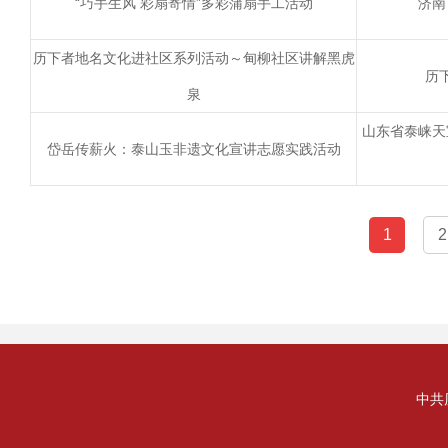
“巧手生风 彩扇寄情”多彩蒲扇手工活动
济南
历下者地名文化进社区系列活动～甸柳社区讲解黑虎
历
泉
山东省泰崃天
岱岳传薪火：泰山玉非遗文化宣讲志愿实践活动
1
2
中共