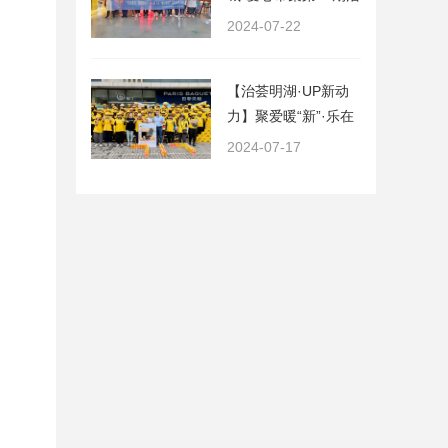
动
2024-07-22
【治荟明湖·UP新动
力】聚爱暖“新”·乐在
骑中——大明湖街道
2024-07-17
舜井社区携手美团站
点共庆第七届717骑
士节活动