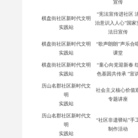
宣传
“宪法宣传进社区 
棋盘街社区新时代文明
治意识入人心”国家
实践站
法日宣传
棋盘街社区新时代文明
“歌声朗朗”声乐合
实践站
课堂
棋盘街社区新时代文明
“童心向党迎新春 
实践站
色基因共传承 ”宣
历山名郡社区新时代文
社会主义核心价值
明
专题讲座
实践站
历山名郡社区新时代文
“社区非遗驿站”手
明
制作活动
实践站